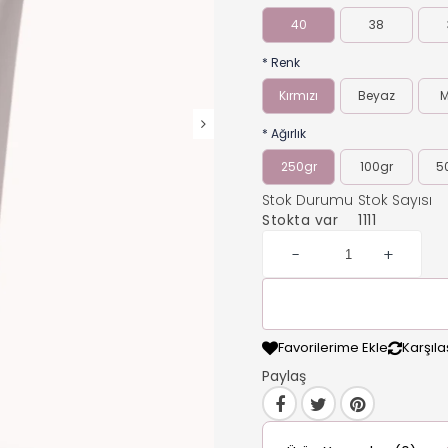
40
38
*
Renk
Kırmızı
Beyaz
M
*
Ağırlık
250gr
100gr
5
Stok Durumu
Stok Sayısı
Stokta var
1111
-
+
Favorilerime Ekle
Karşılaş
Paylaş