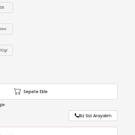
36
avi
00gr
Sepete Ekle
tır
Biz Sizi Arayalım