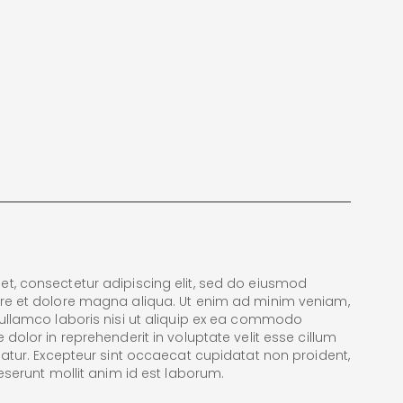
t, consectetur adipiscing elit, sed do eiusmod
ore et dolore magna aliqua. Ut enim ad minim veniam,
 ullamco laboris nisi ut aliquip ex ea commodo
 dolor in reprehenderit in voluptate velit esse cillum
riatur. Excepteur sint occaecat cupidatat non proident,
deserunt mollit anim id est laborum.