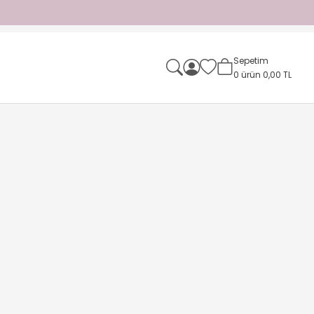
Sepetim
0
ürün
0,00 TL