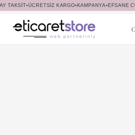
CRETSİZ KARGO
•
KAMPANYA
•
EFSANE CUMA
C