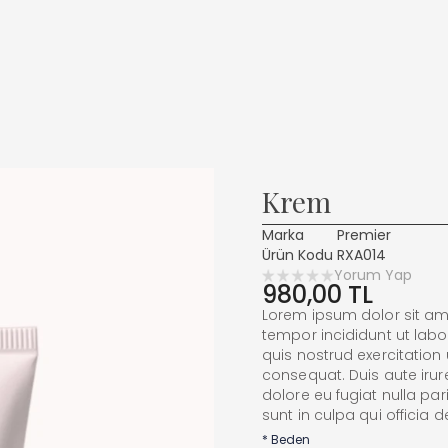
Krem
Marka
Premier
Ürün Kodu
RXA014
Yorum Yap
980,00 TL
Lorem ipsum dolor sit ame
tempor incididunt ut lab
quis nostrud exercitation
consequat. Duis aute irure
dolore eu fugiat nulla pa
sunt in culpa qui officia 
*
Beden