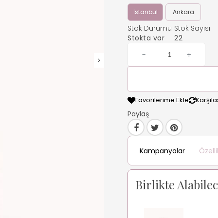
İstanbul
Ankara
Stok Durumu
Stok Sayısı
Stokta var
22
-
+
Favorilerime Ekle
Karşılaş
Paylaş
Kampanyalar
Özelli
Birlikte Alabile