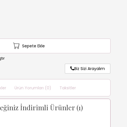
Sepete Ekle
tır
Biz Sizi Arayalım
kler
Ürün Yorumları (0)
Taksitler
ceğiniz İndirimli Ürünler (1)