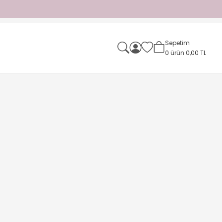
Sepetim
0
ürün
0,00 TL