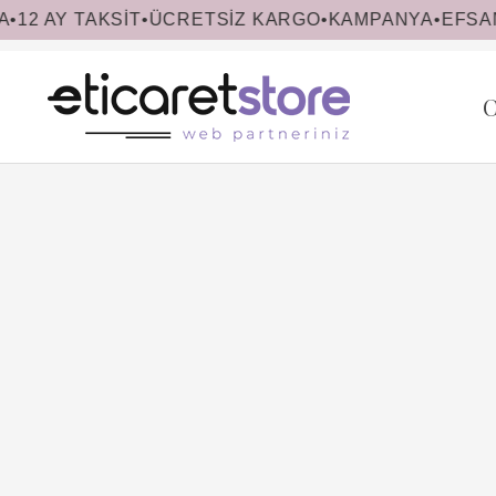
KSİT
•
ÜCRETSİZ KARGO
•
KAMPANYA
•
EFSANE CUMA
C