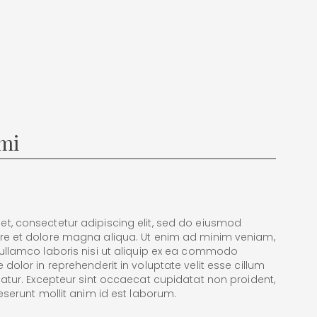
mi
t, consectetur adipiscing elit, sed do eiusmod
ore et dolore magna aliqua. Ut enim ad minim veniam,
 ullamco laboris nisi ut aliquip ex ea commodo
 dolor in reprehenderit in voluptate velit esse cillum
riatur. Excepteur sint occaecat cupidatat non proident,
deserunt mollit anim id est laborum.