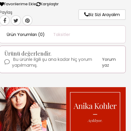
Favorilerime Ekle
Karşılaştır
Paylaş
Biz Sizi Arayalım
Ürün Yorumları (0)
Taksitler
Ürünü değerlendir.
Bu ürünle ilgili şu ana kadar hiç yorum
Yorum
yapılmamış.
yaz