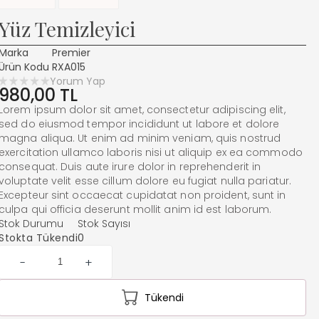
Yüz Temizleyici
Marka
Premier
Ürün Kodu
RXA015
Yorum Yap
980,00 TL
Lorem ipsum dolor sit amet, consectetur adipiscing elit,
sed do eiusmod tempor incididunt ut labore et dolore
magna aliqua. Ut enim ad minim veniam, quis nostrud
exercitation ullamco laboris nisi ut aliquip ex ea commodo
consequat. Duis aute irure dolor in reprehenderit in
voluptate velit esse cillum dolore eu fugiat nulla pariatur.
Excepteur sint occaecat cupidatat non proident, sunt in
culpa qui officia deserunt mollit anim id est laborum.
Stok Durumu
Stok Sayısı
Stokta Tükendi
0
-
+
Tükendi